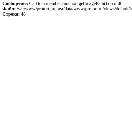
Сообщение:
Call to a member function getImagePath() on null
Файл:
/var/www/protort_ru_usr/data/www/protort.ru/views/default/t
Строка:
48