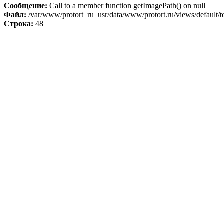
Сообщение:
Call to a member function getImagePath() on null
Файл:
/var/www/protort_ru_usr/data/www/protort.ru/views/default/t
Строка:
48