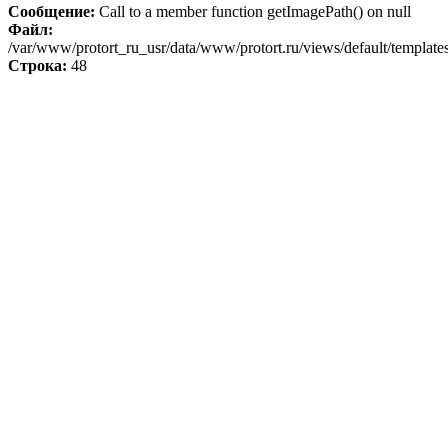
Сообщение:
Call to a member function getImagePath() on null
Файл:
/var/www/protort_ru_usr/data/www/protort.ru/views/default/templates
Строка:
48