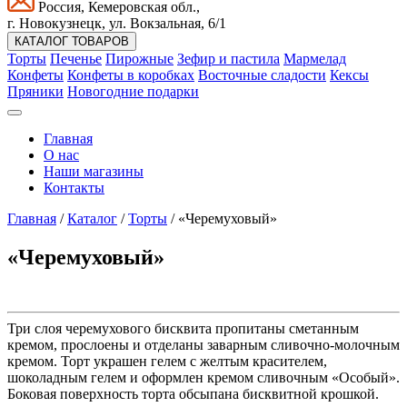
Россия, Кемеровская обл.,
г. Новокузнецк, ул. Вокзальная, 6/1
КАТАЛОГ ТОВАРОВ
Торты
Печенье
Пирожные
Зефир и пастила
Мармелад
Конфеты
Конфеты в коробках
Восточные сладости
Кексы
Пряники
Новогодние подарки
Главная
О нас
Наши магазины
Контакты
Главная
/
Каталог
/
Торты
/
«Черемуховый»
«Черемуховый»
Три слоя черемухового бисквита пропитаны сметанным
кремом, прослоены и отделаны заварным сливочно-молочным
кремом. Торт украшен гелем с желтым красителем,
шоколадным гелем и оформлен кремом сливочным «Особый».
Боковая поверхность торта обсыпана бисквитной крошкой.