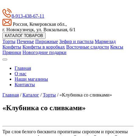
8-913-438-67-11
Россия, Кемеровская обл.,
г. Новокузнецк, ул. Вокзальная, 6/1
КАТАЛОГ ТОВАРОВ
Торты
Печенье
Пирожные
Зефир и пастила
Мармелад
Конфеты
Конфеты в коробках
Восточные сладости
Кексы
Пряники
Новогодние подарки
Главная
О нас
Наши магазины
Контакты
Главная
/
Каталог
/
Торты
/
«Клубника со сливками»
«Клубника со сливками»
Три слоя белого бисквита пропитаны сиропом и прослоены